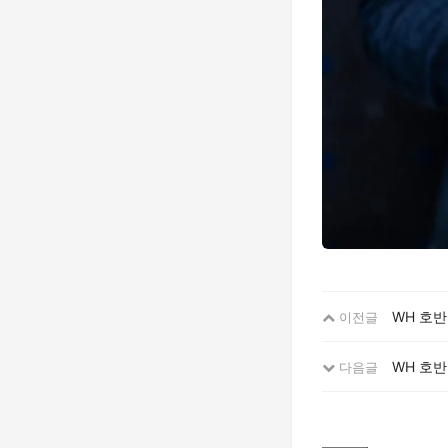
WH 호반
이전글
WH 호반
다음글