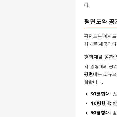
다.
평면도와 공
평면도는 아파트 
형대를 제공하여
평형대별 공간 
각 평형대의 공간
평형대
는 소규모
합합니다.
30평형대:
방
40평형대:
방
50평형대:
방