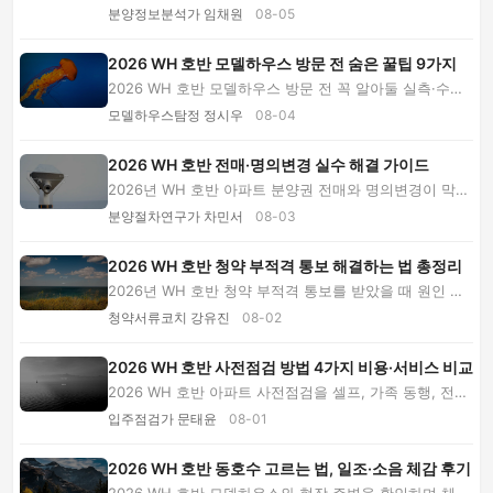
가표를 함께 읽는 숨은 활용법 8가지를 소개합니...
분양정보분석가 임채원
08-05
2026 WH 호반 모델하우스 방문 전 숨은 꿀팁 9가지
2026 WH 호반 모델하우스 방문 전 꼭 알아둘 실측·수납·
가전 동선·유상옵션 확인법을 소개합니다. 기본 ...
모델하우스탐정 정시우
08-04
2026 WH 호반 전매·명의변경 실수 해결 가이드
2026년 WH 호반 아파트 분양권 전매와 명의변경이 막히
는 원인을 진단하고, 공고문 확인부터 거래신고·...
분양절차연구가 차민서
08-03
2026 WH 호반 청약 부적격 통보 해결하는 법 총정리
2026년 WH 호반 청약 부적격 통보를 받았을 때 원인 확
인부터 소명자료 준비, 제출 절차, 계약 전 점검...
청약서류코치 강유진
08-02
2026 WH 호반 사전점검 방법 4가지 비용·서비스 비교
2026 WH 호반 아파트 사전점검을 셀프, 가족 동행, 전문
업체 기본형, 장비형으로 나눠 비용과 장단점을 ...
입주점검가 문태윤
08-01
2026 WH 호반 동호수 고르는 법, 일조·소음 체감 후기