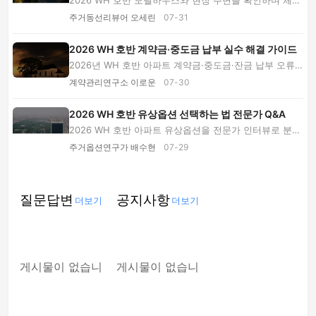
2026 WH 호반 모델하우스와 현장 주변을 확인하며 체감
한 일조, 소음, 주차·엘리베이터 동선의 장단점을...
주거동선리뷰어 오세린
07-31
2026 WH 호반 계약금·중도금 납부 실수 해결 가이드
2026년 WH 호반 아파트 계약금·중도금·잔금 납부 오류
의 원인을 구분하고, 연체·오입금·대출 지연·가짜 ...
계약관리연구소 이로운
07-30
2026 WH 호반 유상옵션 선택하는 법 전문가 Q&A
2026 WH 호반 아파트 유상옵션을 전문가 인터뷰로 분석
합니다. 발코니 확장과 시스템에어컨 우선순위, ...
주거옵션연구가 배수현
07-29
질문답변
공지사항
더보기
더보기
게시물이 없습니
게시물이 없습니