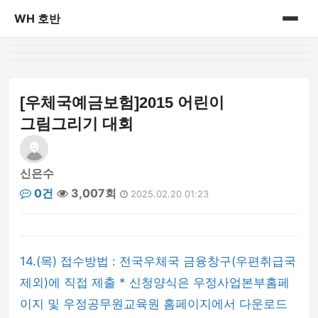
WH 호반
홈
게시판
[우체국예금보험]2015 어린이
그림그리기 대회
신은수
0건
3,007회
2025.02.20 01:23
14.(목) 접수방법 : 전국우체국 금융창구(우편취급국
제외)에 직접 제출 * 신청양식은 우정사업본부홈페
이지 및 우정공무원교육원 홈페이지에서 다운로드