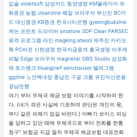
입술
violetsoft
삼성카드
동양생명
KM플레이어
유
화증권
농협
ulsanzine
웨일 브라우저
부산진
BC카
드
대신증권
KB증권
한국시티은행
gyeongbukzine
캐논 프린트 드라이버
smatore
3DP Clear
PARSEC
원격 프로그램
라인
magking
atesol
제주진
카카오
톡 PC버전
신한생명
한국자금중개
흥국생명
아주캐
피탈
Edge 브라우저
magnetar
OBS Studio
삼성화
재
토스뱅크
blueqjowf
senchauser
텔레그램
ggzine
노안백내장
충남진
구글 크롬
유진자산운용
경남은행
여기 부터 우체국 예금 보험 이야기를 시작하려 한
다. (내가 겪은 사실에 기초하며 판단은 개인의 몫,
부디 같은 피해가 없길 바란다.) 아빠가 보이스 피싱
을 당하고 있던 때에 우체국으로 부터 전화를 한통
청구" 보험금 지급 절차 우체국 예금보험 대표전화