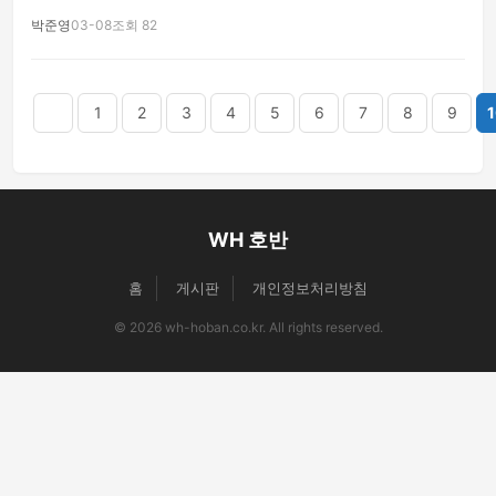
박준영
03-08
조회 82
음
맨끝
1
2
3
4
5
6
7
8
9
1
WH 호반
홈
게시판
개인정보처리방침
© 2026 wh-hoban.co.kr. All rights reserved.